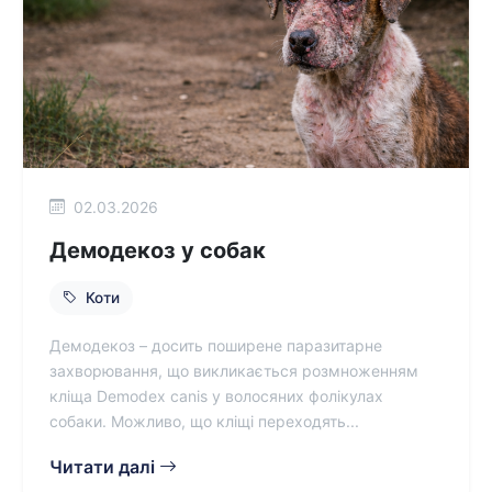
02.03.2026
Демодекоз у собак
Коти
Демодекоз – досить поширене паразитарне
захворювання, що викликається розмноженням
кліща Demodex canis у волосяних фолікулах
собаки. Можливо, що кліщі переходять...
Читати далі