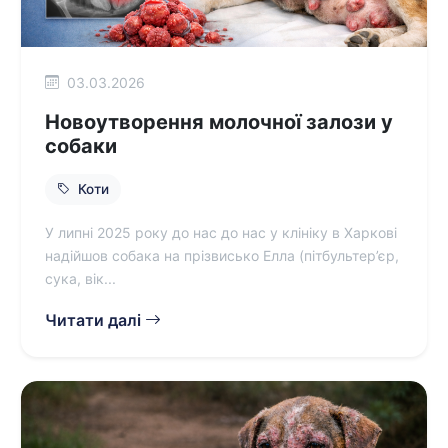
03.03.2026
Новоутворення молочної залози у
собаки
Коти
У липні 2025 року до нас до нас у клініку в Харкові
надійшов собака на прізвисько Елла (пітбультер’єр,
сука, вік...
Читати далі