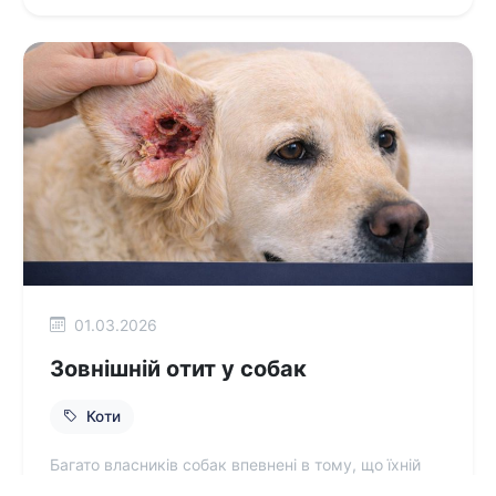
01.03.2026
Зовнішній отит у собак
Коти
Багато власників собак впевнені в тому, що їхній
вихованець може періодично чухати вуха або