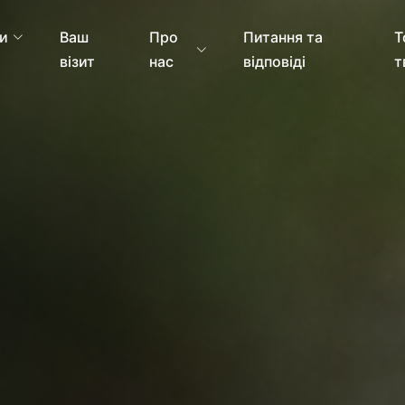
и
Ваш
Про
Питання та
Т
візит
нас
відповіді
т