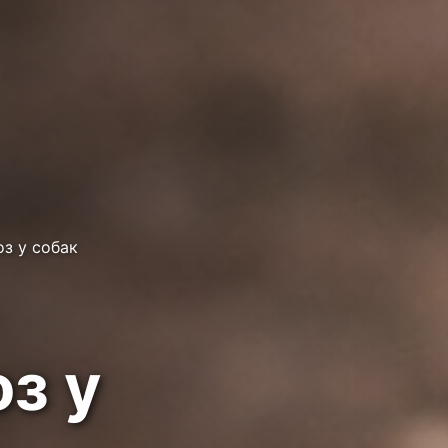
з у собак
з у