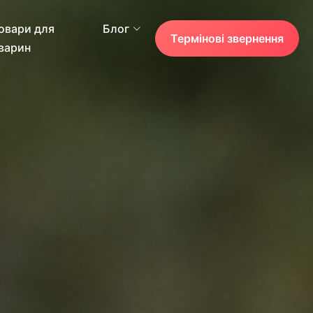
овари для
Блог
Термінові звернення
варин